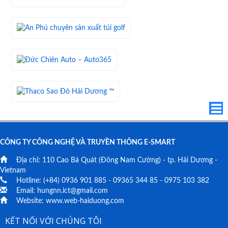
CÔNG TY CÔNG NGHỆ VÀ TRUYỀN THÔNG E-SMART
Địa chỉ:
110 Cao Bá Quát
(Đông Nam Cường) - tp. Hải Dương -
Vietnam
Hotline: (+84)
0936 901 885
-
09365 344 85
-
0975 103 382
Email:
hungnn.ict@gmail.com
Website:
www.web-haiduong.com
KẾT NỐI VỚI CHÚNG TÔI