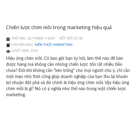
Chiến lược chim mồi trong marketing hiệu quả
THỨ SÁU, 26 THÁNG 4 2019
VIẾT BỞI LÊ HÀ
CHUYÊN MỤC:
KIẾN THỨC MARKETING
LƯỢT XEM: 2374
Hiệu ứng chim mồi. Có bao giờ bạn tự hỏi, làm thế nào để bán
được hàng mà không cần những chiến lược tốn rất nhiều tiền
chưa? Đôi khi không cần “kèn trống” cho mọi người chú ý, chỉ cần
một mẹo nhỏ thôi cũng giúp doanh nghiệp của bạn thu lại khoản
lợi nhuận đột phá và đó chính là hiệu ứng chim mồi. Vậy hiệu ứng
chim mồi là gì? Nó có ý nghĩa như thế nào trong một chiến lược
marketing.