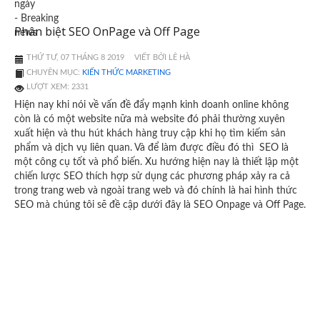
Phân biệt SEO OnPage và Off Page
THỨ TƯ, 07 THÁNG 8 2019
VIẾT BỞI LÊ HÀ
CHUYÊN MỤC:
KIẾN THỨC MARKETING
LƯỢT XEM: 2331
Hiện nay khi nói về vấn đề đẩy mạnh kinh doanh online không
còn là có một website nữa mà website đó phải thường xuyên
xuất hiện và thu hút khách hàng truy cập khi họ tìm kiếm sản
phẩm và dịch vụ liên quan. Và để làm được điều đó thì SEO là
một công cụ tốt và phổ biến. Xu hướng hiện nay là thiết lập một
chiến lược SEO thích hợp sử dụng các phương pháp xảy ra cả
trong trang web và ngoài trang web và đó chính là hai hình thức
SEO mà chúng tôi sẽ đề cập dưới đây là SEO Onpage và Off Page.