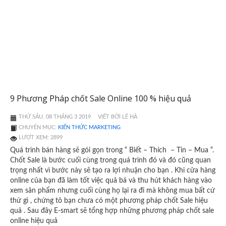
9 Phương Pháp chốt Sale Online 100 % hiệu quả
THỨ SÁU, 08 THÁNG 3 2019
VIẾT BỞI LÊ HÀ
CHUYÊN MỤC:
KIẾN THỨC MARKETING
LƯỢT XEM: 2899
Quá trình bán hàng sẽ gói gọn trong “ Biết – Thích – Tin – Mua “.
Chốt Sale là bước cuối cùng trong quá trình đó và đó cũng quan
trọng nhất vì bước này sẽ tạo ra lợi nhuận cho bạn . Khi cửa hàng
online của bạn đã làm tốt việc quả bá và thu hút khách hàng vào
xem sản phẩm nhưng cuối cùng họ lại ra đi mà không mua bất cứ
thứ gì , chứng tỏ bạn chưa có một phương pháp chốt Sale hiệu
quả . Sau đây E-smart sẽ tổng hợp những phương pháp chốt sale
online hiệu quả