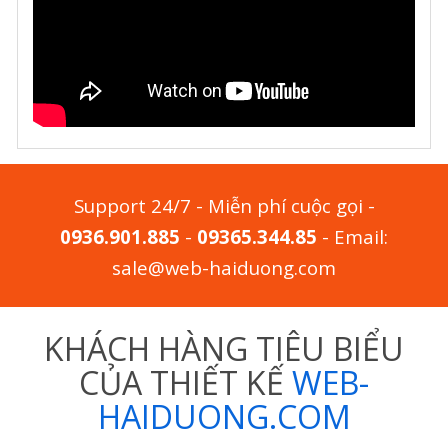
Support 24/7 - Miễn phí cuộc gọi -
0936.901.885
-
09365.344.85
- Email:
sale@web-haiduong.com
KHÁCH HÀNG TIÊU BIỂU
CỦA THIẾT KẾ
WEB-
HAIDUONG.COM