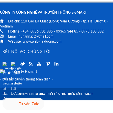
CÔNG TY CÔNG NGHỆ VÀ TRUYỀN THÔNG E-SMART
Địa chỉ:
110 Cao Bá Quát
(Đông Nam Cường) - tp. Hải Dương -
Vietnam
Hotline: (+84)
0936 901 885
-
09365 344 85
-
0975 103 382
Email:
hungnn.ict@gmail.com
Website:
www.web-haiduong.com
KẾT NỐI VỚI CHÚNG TÔI
- Đối tác truyền thông toàn diện -
COPYRIGHT © 2014. THIẾT KẾ & PHÁT TRIỂN BỞI E-SMART
Tư vấn Zalo