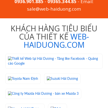
0936.901.885
-
09365.344.85
- Email:
sale@web-haiduong.com
KHÁCH HÀNG TIÊU BIỂU
CỦA THIẾT KẾ
WEB-
HAIDUONG.COM