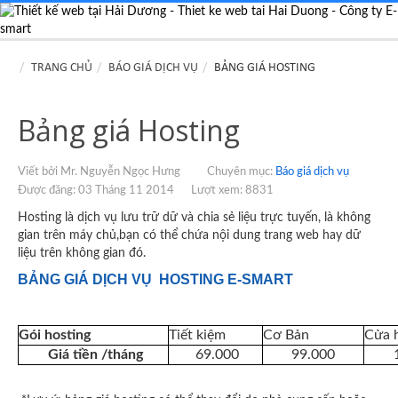
TRANG CHỦ
BÁO GIÁ DỊCH VỤ
BẢNG GIÁ HOSTING
Bảng giá Hosting
Viết bởi Mr. Nguyễn Ngọc Hưng
Chuyên mục:
Báo giá dịch vụ
Được đăng: 03 Tháng 11 2014
Lượt xem: 8831
Hosting là dịch vụ lưu trữ dữ và chia sẻ liệu trực tuyến, là không
gian trên máy chủ,bạn có thể chứa nội dung trang web hay dữ
liệu trên không gian đó.
BẢNG GIÁ DỊCH VỤ HOSTING E-SMART
Gói hosting
Tiết kiệm
Cơ Bản
Cửa 
Giá tiền /tháng
69.000
99.000