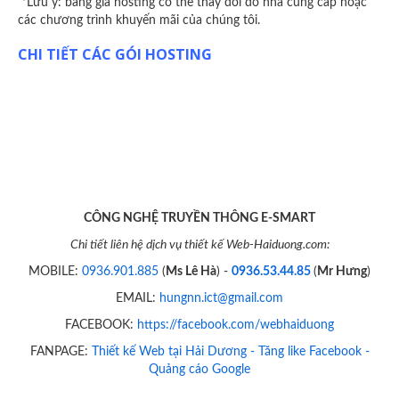
*Lưu ý: bảng giá hosting có thể thay đổi do nhà cung cấp hoặc
các chương trình khuyến mãi của chúng tôi.
CHI TIẾT CÁC GÓI HOSTING
CÔNG NGHỆ TRUYỀN THÔNG E-SMART
Chi tiết liên hệ dịch vụ thiết kế Web-Haiduong.com:
MOBILE:
0936.901.885
(
Ms Lê Hà
) -
0936.53.44.85
(
Mr Hưng
)
EMAIL:
hungnn.ict@gmail.com
FACEBOOK:
https://facebook.com/webhaiduong
FANPAGE:
Thiết kế Web tại Hải Dương - Tăng like Facebook -
Quảng cáo Google