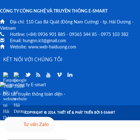
CÔNG TY CÔNG NGHỆ VÀ TRUYỀN THÔNG E-SMART
Địa chỉ:
110 Cao Bá Quát
(Đông Nam Cường) - tp. Hải Dương -
Vietnam
Hotline: (+84)
0936 901 885
-
09365 344 85
-
0975 103 382
Email:
hungnn.ict@gmail.com
Website:
www.web-haiduong.com
KẾT NỐI VỚI CHÚNG TÔI
- Đối tác truyền thông toàn diện -
COPYRIGHT © 2014. THIẾT KẾ & PHÁT TRIỂN BỞI E-SMART
Tư vấn Zalo