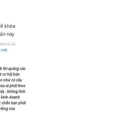
để khóa
gẩn này
 BỞI LÊ HÀ
LIKE
k thì quảng cáo
t cơ hội bán
ên như có câu
của ai phải theo
vậy , không tính
n kinh doanh
c chắn bạn phải
riêng của