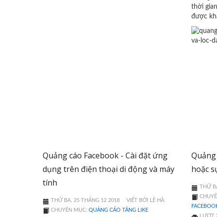
thời gia
được kh
Quảng cáo Facebook - Cài đặt ứng
Quảng 
dụng trên điện thoại di động và máy
hoặc s
tính
THỨ BA
CHUYÊ
THỨ BA, 25 THÁNG 12 2018
VIẾT BỞI LÊ HÀ
FACEBOO
CHUYÊN MỤC:
QUẢNG CÁO TĂNG LIKE
LƯỢT 