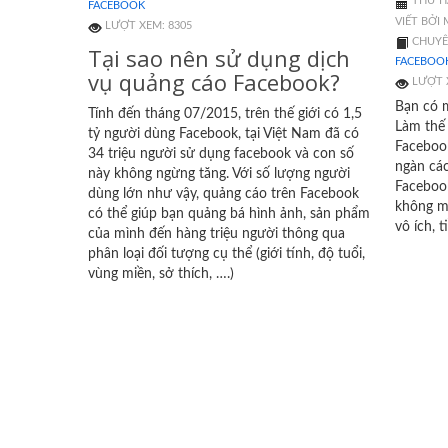
THỨ HA
FACEBOOK
VIẾT BỞI
LƯỢT XEM: 8305
CHUYÊ
Tại sao nên sử dụng dịch
FACEBOO
vụ quảng cáo Facebook?
LƯỢT 
Bạn có 
Tính đến tháng 07/2015, trên thế giới có 1,5
Làm thế
tỷ người dùng Facebook, tại Việt Nam đã có
Faceboo
34 triệu người sử dụng facebook và con số
ngàn các
này không ngừng tăng. Với số lượng người
Faceboo
dùng lớn như vậy, quảng cáo trên Facebook
không m
có thể giúp bạn quảng bá hình ảnh, sản phẩm
vô ích, 
của mình đến hàng triệu người thông qua
phân loại đối tượng cụ thể (giới tính, độ tuổi,
vùng miền, sở thích, ….)