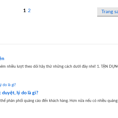
1
2
Trang s
ên
thêm nhiều lượt theo dõi hãy thử những cách dưới đây nhé! 1. TẬN D
uyệt, lý do là gì?
hể phân phối quảng cáo đến khách hàng. Hơn nữa nếu có nhiều quảng c