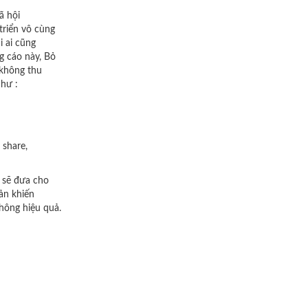
ã hội
triển vô cùng
 ai cũng
g cáo này, Bỏ
 không thu
hư :
 share,
t sẽ đưa cho
ản khiến
hông hiệu quả.