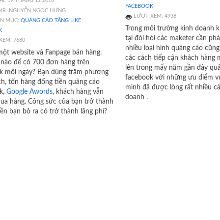
I, 19 THÁNG 12 2016
FACEBOOK
 MR. NGUYỄN NGỌC HƯNG
LƯỢT XEM: 4938
N MỤC:
QUẢNG CÁO TĂNG LIKE
Trong môi trường kinh doanh kh
K
tại đòi hỏi các maketer cần phả
XEM: 7680
nhiều loại hình quảng cáo cũng
một website và Fanpage bán hàng.
các cách tiếp cận khách hàng m
 nào để có 700 đơn hàng trên
lên trong mấy năm gần đây quả
k mỗi ngày? Bạn dùng trăm phương
facebook với những ưu điểm vư
h, tốn hàng đống tiền quảng cáo
mình đã được lòng rất nhiều cá
k,
Google Awords
, khách hàng vẫn
doanh .
ua hàng. Công sức của bạn trở thành
tiền bạn bỏ ra có trở thành lãng phí?