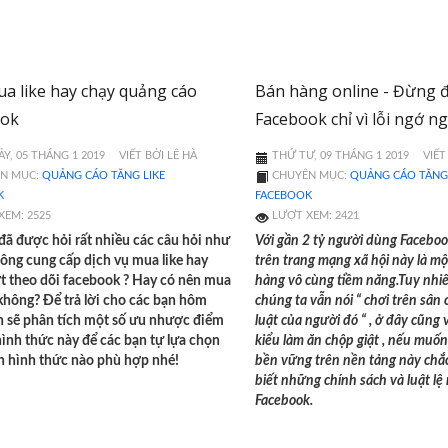
a like hay chạy quảng cáo
Bán hàng online - Đừng 
ook
Facebook chỉ vì lỗi ngớ n
Y, 05 THÁNG 1 2019
VIẾT BỞI LÊ HÀ
THỨ TƯ, 09 THÁNG 1 2019
VIẾT
N MỤC:
QUẢNG CÁO TĂNG LIKE
CHUYÊN MỤC:
QUẢNG CÁO TĂNG 
K
FACEBOOK
XEM: 2525
LƯỢT XEM: 2421
đã được hỏi rất nhiều các câu hỏi như
Với gần 2 tỷ người dùng Faceboo
hông cung cấp dịch vụ mua like hay
trên trang mạng xã hội này là mộ
t theo dõi facebook ? Hay có nên mua
hàng vô cùng tiềm năng.Tuy nhi
 không? Để trả lời cho các bạn
hôm
chúng ta vẫn nói “ chơi trên sân 
h sẽ phân tích một số ưu nhược điểm
luật của người đó “ , ở đây cũng 
hình thức này để các bạn tự lựa chọn
kiểu làm ăn chộp giật , nếu muố
h hình thức nào phù hợp nhé!
bền vững trên nền tảng này chắ
biết những chính sách và luật lệ 
Facebook.