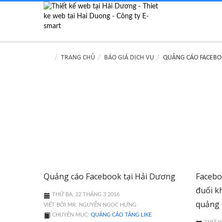
TRANG CHỦ
BÁO GIÁ DỊCH VỤ
QUẢNG CÁO FACEB
Quảng cáo Facebook tại Hải Dương
Facebo
đuổi k
THỨ BA, 22 THÁNG 3 2016
quảng 
VIẾT BỞI MR. NGUYỄN NGỌC HƯNG
CHUYÊN MỤC:
QUẢNG CÁO TĂNG LIKE