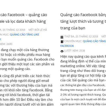
cáo Facebook – quảng cáo
Quảng cáo Facebook bằng
ale và lọc data khách hàng
tăng lượt thích và tương 
trang của bạn
, 25 THÁNG 12 2018
VIẾT BỞI LÊ HÀ
N MỤC:
QUẢNG CÁO TĂNG LIKE
THỨ BA, 25 THÁNG 12 2018
VIẾ
K
CHUYÊN MỤC:
QUẢNG CÁO TĂNG 
XEM: 2690
FACEBOOK
 đang chạy một cửa hàng thương
LƯỢT XEM: 2538
n tử hoặc có nhiều phiếu mua hàng
Hiện nay quảng cáo qua kênh
) bạn muốn quảng cáo. Facebook cho
đang khẳng định vị thế của mìn
 giới thiệu một loạt các sản phẩm và
marketing online. Với việc tăng 
trong một quảng cáo.
trang cũng như theo dõi trang
bạn sẽ giúp tăng cơ hội tiếp c
 cũng đã phát triển các hình thức
của các bài quảng cáo mà bạn đ
áo cho phép người dùng gửi email
các thống kê gần đây của Facebook,
ơng tác với thương hiệu của bạn mà
thường trên trang của bạn sẽ chỉ đạ
n rời khỏi nền tảng Facebook. Bằng
2-3% số lượng người thích trang. Q
ng rời khỏi facebook, thời gian tải
của bạn là một cách tuyệt vời để đảm
h hơn đến 10 lần! Điều này làm cho
người quan tâm thấy thông điệp của
iệm người dùng tuyệt vời và làm giảm