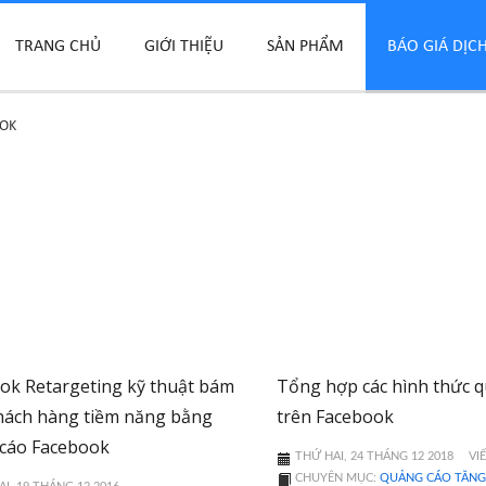
TRANG CHỦ
GIỚI THIỆU
SẢN PHẨM
BÁO GIÁ DỊC
OOK
ok Retargeting kỹ thuật bám
Tổng hợp các hình thức 
hách hàng tiềm năng bằng
trên Facebook
cáo Facebook
THỨ HAI, 24 THÁNG 12 2018
VI
CHUYÊN MỤC:
QUẢNG CÁO TĂNG 