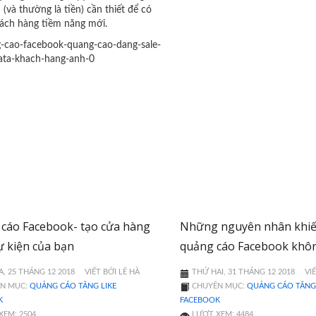
n (và thường là tiền) cần thiết để có
ách hàng tiềm năng mới.
cáo Facebook- tạo cửa hàng
Những nguyên nhân khiế
ự kiện của bạn
quảng cáo Facebook khôn
, 25 THÁNG 12 2018
VIẾT BỞI LÊ HÀ
THỨ HAI, 31 THÁNG 12 2018
VI
N MỤC:
QUẢNG CÁO TĂNG LIKE
CHUYÊN MỤC:
QUẢNG CÁO TĂNG 
K
FACEBOOK
XEM: 2504
LƯỢT XEM: 4484