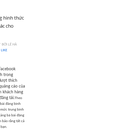
 hình thức
tác cho
T BỞI LÊ HÀ
LIKE
 Facebook
h trong
lượt thích
 quảng cáo của
ận khách hàng
ăng tải.
Theo
 bài đăng bình
t mức trung bình
uảng bá bài đăng
 bảo rằng tất cả
 bạn.