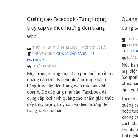
Quảng cáo Facebook -Tăng lượng
Quảng 
truy cập và điều hướng đến trang
dạng s
web
THỨ BA
CHUYÊ
THỨ HAI, 24 THÁNG 12 2018
VIẾT BỞI LÊ HÀ
FACEBOO
CHUYÊN MỤC:
QUẢNG CÁO TĂNG LIKE
LƯỢT 
FACEBOOK
Nếu bạn
LƯỢT XEM: 6206
mại điệ
Một trong những mục đích phổ biến nhất của
(coupon
quảng cáo trên Facebook là hướng khách
phép bạn
hàng truy cập đến trang web mà bạn kinh
dịch vụ 
doanh. Để đáp ứng nhu cầu, Facebook đã
cung cấp loại hình quảng cáo nhằm giúp thúc
Facebook
đẩy tăng lượng truy cập và điều hướng đến
quảng c
trang web của bạn.
hoặc tư
không cầ
cách khô
lên nhan
trải ngh