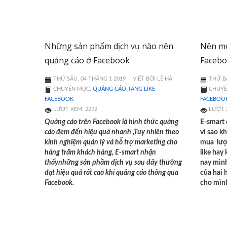
Những sản phẩm dịch vụ nào nên
Nên mu
quảng cáo ở Facebook
Faceb
THỨ SÁU, 04 THÁNG 1 2019
VIẾT BỞI LÊ HÀ
THỨ BẢ
CHUYÊN MỤC:
QUẢNG CÁO TĂNG LIKE
CHUYÊ
FACEBOOK
FACEBOO
LƯỢT XEM: 2272
LƯỢT 
Quảng cáo trên Facebook là hình thức quảng
E-smart 
cáo đem đến hiệu quả nhanh ,Tuy nhiên theo
vì sao k
kinh nghiệm quản lý và hỗ trợ marketing cho
mua lượ
hàng trăm khách hàng, E-smart nhận
like hay
thấynhững sản phầm dịch vụ sau đây thường
nay mìn
đạt hiệu quả rất cao khi quảng cáo thông qua
của hai 
Facebook.
cho mìn