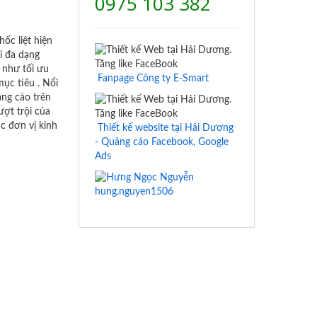
0975 103 382
ốc liệt hiện
i đa dạng
 như tối ưu
Fanpage Công ty E-Smart
ục tiêu . Nổi
ng cáo trên
ợt trội của
c đơn vị kinh
Thiết kế website tại Hải Dương
- Quảng cáo Facebook, Google
Ads
hung.nguyen1506