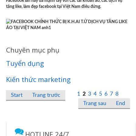
Facebook lần này đã mạnh tay với các tài khoản ảo, các dịch vụ
tăng like, làm đẹp facebook tại Việt Nam điêu đứng.
Chuyên mục phụ
Tuyển dụng
Kiến thức marketing
1
2
3
4
5
6
7
8
Start
Trang trước
Trang sau
End
HOTLINE 24/7