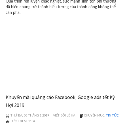
Quá trình rèn luyện khắc nghiệt, sức mạnh sinh tồn phi thường
đã biến chúng trở thành biểu tượng của thành công không thể
cản phá.
Khuyến mãi quảng cáo Facebook, Google ads tết Kỷ
Hợi 2019
THỨ BA, 08 THÁNG 1 2019
VIẾT BỞI LÊ HÀ
CHUYÊN MỤC:
TIN TỨC
LƯỢT XEM: 2104