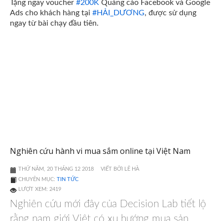
Tặng ngay voucher
#
200K
Quảng cáo Facebook và Google
Ads cho khách hàng tại
#
HẢI_DƯƠNG
, được sử dụng
ngay từ bài chạy đầu tiên.
Nghiên cứu hành vi mua sắm online tại Việt Nam
THỨ NĂM, 20 THÁNG 12 2018
VIẾT BỞI LÊ HÀ
CHUYÊN MỤC:
TIN TỨC
LƯỢT XEM: 2419
Nghiên cứu mới đây của Decision Lab tiết lộ
rằng nam giới Việt có xu hướng mua sản