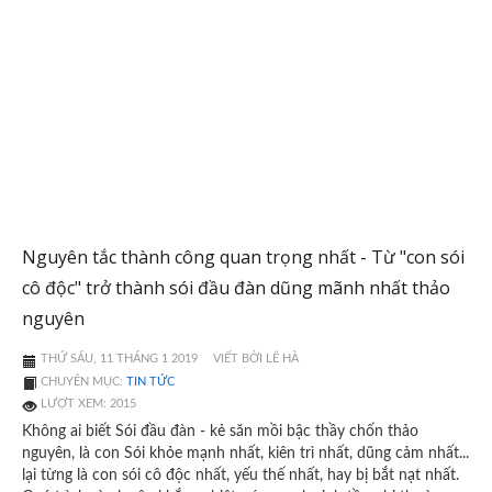
Nguyên tắc thành công quan trọng nhất - Từ "con sói
cô độc" trở thành sói đầu đàn dũng mãnh nhất thảo
nguyên
THỨ SÁU, 11 THÁNG 1 2019
VIẾT BỞI LÊ HÀ
CHUYÊN MỤC:
TIN TỨC
LƯỢT XEM: 2015
Không ai biết Sói đầu đàn - kẻ săn mồi bậc thầy chốn thảo
nguyên, là con Sói khỏe mạnh nhất, kiên trì nhất, dũng cảm nhất...
lại từng là con sói cô độc nhất, yếu thế nhất, hay bị bắt nạt nhất.