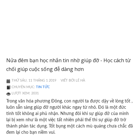
Nửa đêm bạn học nhắn tin nhờ giúp đỡ - Học cách từ
chối giúp cuộc sống đễ dàng hơn
THỨ SÁU, 11 THÁNG 1 2019
VIẾT BỞI LÊ HÀ
CHUYÊN MỤC:
TIN TỨC
LƯỢT XEM: 2031
Trong văn hóa phương Đông, con người ta được dậy về lòng tốt ,
luôn sẵn sàng giúp đỡ người khác ngay từ nhỏ. Đó là một đức
tính tốt không ai phủ nhận. Nhưng đôi khi sự giúp đỡ của mình
lại bị xem như là một việc tất nhiên phải thế thì sự giúp đỡ trở
thành phản tác dụng. Tốt bụng một cách mù quáng chưa chắc đã
đem lại cho bạn niềm vui.