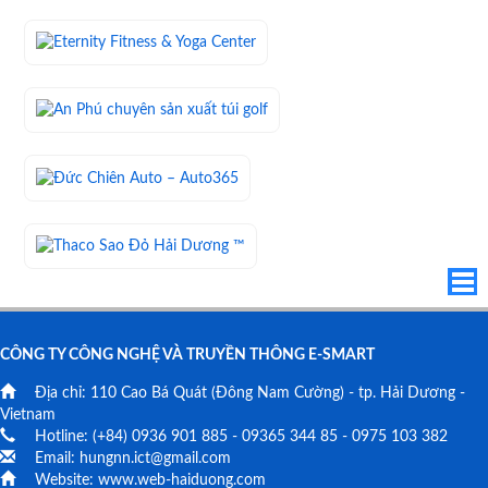
CÔNG TY CÔNG NGHỆ VÀ TRUYỀN THÔNG E-SMART
Địa chỉ:
110 Cao Bá Quát
(Đông Nam Cường) - tp. Hải Dương -
Vietnam
Hotline: (+84)
0936 901 885
-
09365 344 85
-
0975 103 382
Email:
hungnn.ict@gmail.com
Website:
www.web-haiduong.com