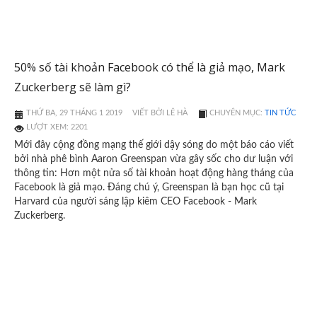
50% số tài khoản Facebook có thể là giả mạo, Mark
Zuckerberg sẽ làm gì?
THỨ BA, 29 THÁNG 1 2019
VIẾT BỞI LÊ HÀ
CHUYÊN MỤC:
TIN TỨC
LƯỢT XEM: 2201
Mới đây cộng đồng mạng thế giới dậy sóng do một báo cáo viết
bởi nhà phê bình Aaron Greenspan vừa gây sốc cho dư luận với
thông tin: Hơn một nửa số tài khoản hoạt động hàng tháng của
Facebook là giả mạo. Đáng chú ý, Greenspan là bạn học cũ tại
Harvard của người sáng lập kiêm CEO Facebook - Mark
Zuckerberg.