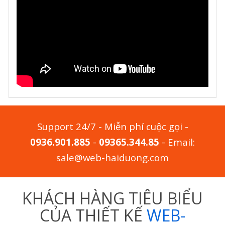
Support 24/7 - Miễn phí cuộc gọi -
0936.901.885
-
09365.344.85
- Email:
sale@web-haiduong.com
KHÁCH HÀNG TIÊU BIỂU
CỦA THIẾT KẾ
WEB-