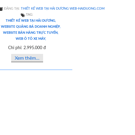
ĐĂNG TẠI:
THIẾT KẾ WEB TẠI HẢI DƯƠNG WEB-HAIDUONG.COM
TAG:
THIẾT KẾ WEB TẠI HẢI DƯƠNG,
WEBSITE QUẢNG BÁ DOANH NGHIỆP,
WEBSITE BÁN HÀNG TRỰC TUYẾN,
WEB Ô TÔ XE MÁY,
Chi phí: 2.995.000 đ
Xem thêm...