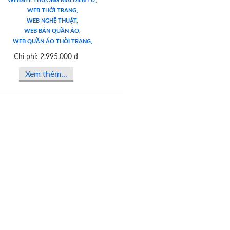
WEBSITE THƯƠNG MẠI ĐIỆN TỬ,
WEB THỜI TRANG,
WEB NGHỆ THUẬT,
WEB BÁN QUẦN ÁO,
WEB QUẦN ÁO THỜI TRANG,
Chi phí: 2.995.000 đ
Xem thêm...