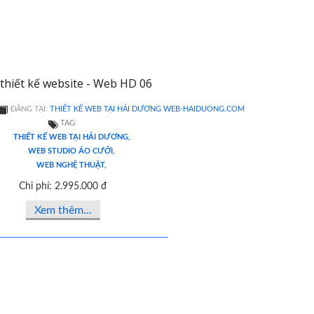
thiết kế website - Web HD 06
ĐĂNG TẠI:
THIẾT KẾ WEB TẠI HẢI DƯƠNG WEB-HAIDUONG.COM
TAG:
THIẾT KẾ WEB TẠI HẢI DƯƠNG,
WEB STUDIO ÁO CƯỚI,
WEB NGHỆ THUẬT,
Chi phí: 2.995.000 đ
Xem thêm...