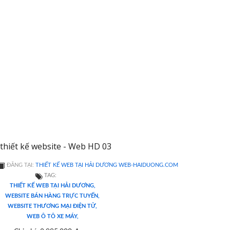
thiết kế website - Web HD 03
ĐĂNG TẠI:
THIẾT KẾ WEB TẠI HẢI DƯƠNG WEB-HAIDUONG.COM
TAG:
THIẾT KẾ WEB TẠI HẢI DƯƠNG,
WEBSITE BÁN HÀNG TRỰC TUYẾN,
WEBSITE THƯƠNG MẠI ĐIỆN TỬ,
WEB Ô TÔ XE MÁY,