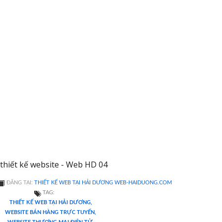
thiết kế website - Web HD 04
ĐĂNG TẠI:
THIẾT KẾ WEB TẠI HẢI DƯƠNG WEB-HAIDUONG.COM
TAG:
THIẾT KẾ WEB TẠI HẢI DƯƠNG,
WEBSITE BÁN HÀNG TRỰC TUYẾN,