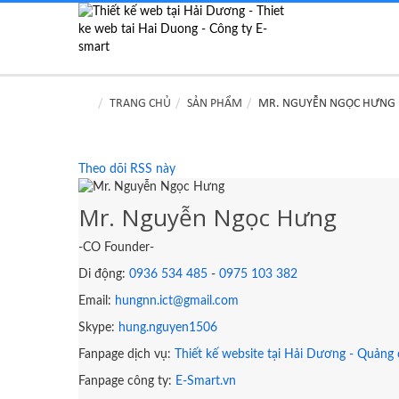
TRANG CHỦ
SẢN PHẨM
MR. NGUYỄN NGỌC HƯNG
Theo dõi RSS này
Mr. Nguyễn Ngọc Hưng
-CO Founder-
Di động:
0936 534 485
-
0975 103 382
Email:
hungnn.ict@gmail.com
Skype:
hung.nguyen1506
Fanpage dịch vụ:
Thiết kế website tại Hải Dương - Quảng
Fanpage công ty:
E-Smart.vn