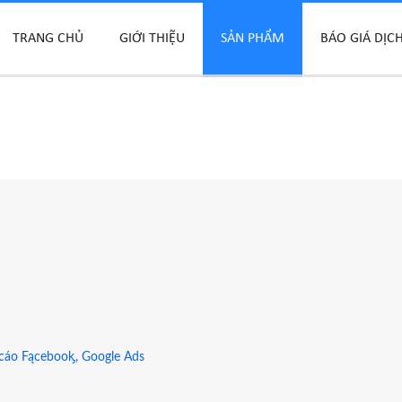
TRANG CHỦ
GIỚI THIỆU
SẢN PHẨM
BÁO GIÁ DỊC
 cáo Fącebooᶄ, Google Ads