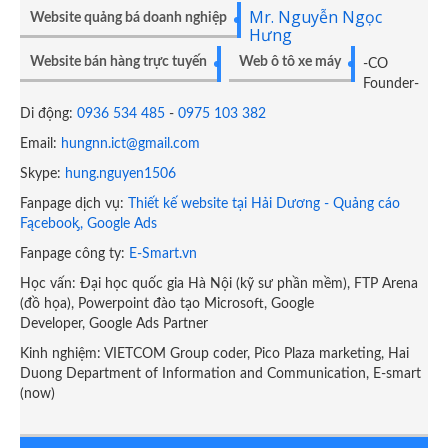
Mr. Nguyễn Ngọc
Website quảng bá doanh nghiệp
Hưng
Website bán hàng trực tuyến
Web ô tô xe máy
-CO
Founder-
Di động:
0936 534 485
-
0975 103 382
Email:
hungnn.ict@gmail.com
Skype:
hung.nguyen1506
Fanpage dịch vụ:
Thiết kế website tại Hải Dương - Quảng cáo
Fącebooᶄ, Google Ads
Fanpage công ty:
E-Smart.vn
Học vấn: Đại học quốc gia Hà Nội (kỹ sư phần mềm), FTP Arena
(đồ họa), Powerpoint đào tạo Microsoft, Google
Developer, Google Ads Partner
Kinh nghiệm: VIETCOM Group coder, Pico Plaza marketing, Hai
Duong Department of Information and Communication, E-smart
(now)