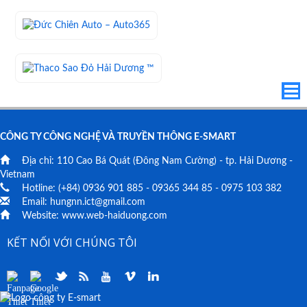
CÔNG TY CÔNG NGHỆ VÀ TRUYỀN THÔNG E-SMART
Địa chỉ:
110 Cao Bá Quát
(Đông Nam Cường) - tp. Hải Dương -
Vietnam
Hotline: (+84)
0936 901 885
-
09365 344 85
-
0975 103 382
Email:
hungnn.ict@gmail.com
Website:
www.web-haiduong.com
KẾT NỐI VỚI CHÚNG TÔI