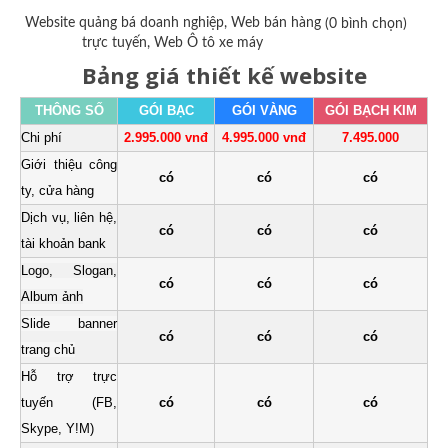
Website quảng bá doanh nghiệp, Web bán hàng
(0 bình chọn)
trực tuyến, Web Ô tô xe máy
Bảng giá thiết kế website
THÔNG SỐ
GÓI BẠC
GÓI VÀNG
GÓI BẠCH KIM
Chi phí
2.995.000 vnđ
4.995.000 vnđ
7.495.000
Giới thiệu công
có
có
có
ty, cửa hàng
Dịch vụ, liên hệ,
có
có
có
tài khoản bank
Logo, Slogan,
có
có
có
Album ảnh
Slide banner
có
có
có
trang chủ
Hỗ trợ trực
tuyến (FB,
có
có
có
Skype, Y!M)