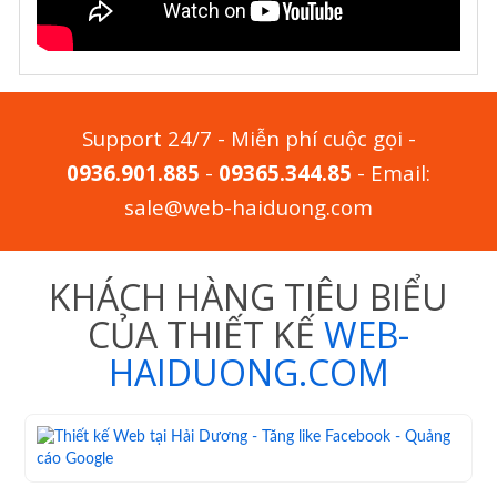
Support 24/7 - Miễn phí cuộc gọi -
0936.901.885
-
09365.344.85
- Email:
sale@web-haiduong.com
KHÁCH HÀNG TIÊU BIỂU
CỦA THIẾT KẾ
WEB-
HAIDUONG.COM