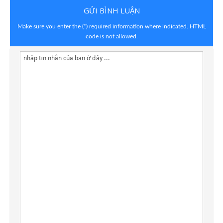
GỬI BÌNH LUẬN
Make sure you enter the (*) required information where indicated. HTML
code is not allowed.