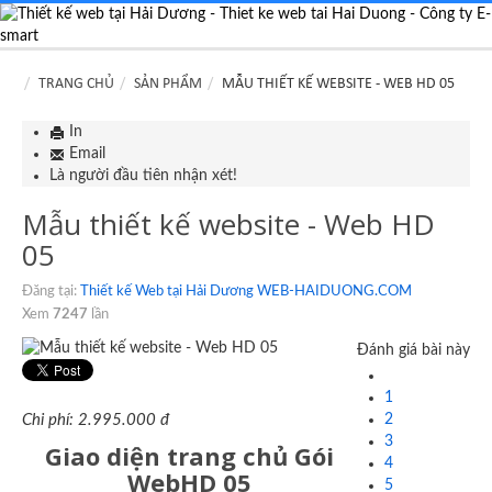
TRANG CHỦ
SẢN PHẨM
MẪU THIẾT KẾ WEBSITE - WEB HD 05
In
Email
Là người đầu tiên nhận xét!
Mẫu thiết kế website - Web HD
05
Đăng tại:
Thiết kế Web tại Hải Dương WEB-HAIDUONG.COM
Xem
7247
lần
Đánh giá bài này
1
2
Chi phí: 2.995.000 đ
3
Giao diện trang chủ Gói
4
WebHD 05
5