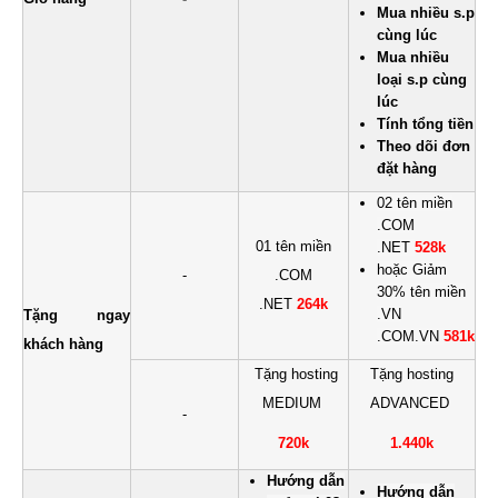
Mua nhiều s.p
cùng lúc
Mua nhiều
loại s.p cùng
lúc
Tính tổng tiền
Theo dõi đơn
đặt hàng
02 tên miền
.COM
01 tên miền
.NET
528k
hoặc Giảm
-
.COM
30% tên miền
.NET
264k
.VN
Tặng ngay
.COM.VN
581k
khách hàng
Tặng hosting
Tặng hosting
MEDIUM
ADVANCED
-
720k
1.440k
Hướng dẫn
Hướng dẫn