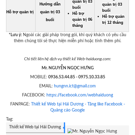
quản trị 03
Hướng dẫn
quản trị 03
buổi
buổi
Hỗ trợ quản trị
quản trị 03
Hỗ trợ
Hỗ trợ quản
quản trị 06
buổi
trị 12 tháng
tháng
*Lưu ý:
Ngoài các giải pháp trong gói, khi quý khách có yêu cầu
thêm chúng tôi sẽ thực hiện miễn phí hoặc tính thêm phí.
Chi tiết liên hệ dịch vụ thiết kế Web-haiduong.com:
Mr. NGUYỄN NGỌC HƯNG
MOBILE:
0936.53.44.85 - 0975.10.33.85
EMAIL:
hungnn.ict@gmail.com
FACEBOOK:
https://facebook.com/webhaiduong
FANPAGE:
Thiết kế Web tại Hải Dương - Tăng like Facebook -
Quảng cáo Google
Tag:
Thiết kế Web tại Hải Dương