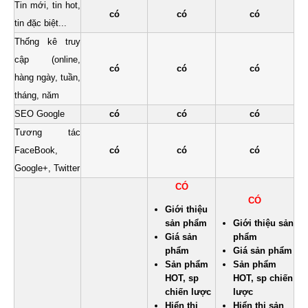
Tin mới, tin hot,
có
có
có
tin đặc biệt...
Thống kê truy
cập (online,
có
có
có
hàng ngày, tuần,
tháng, năm
SEO Google
có
có
có
Tương tác
FaceBook,
có
có
có
Google+, Twitter
CÓ
CÓ
Giới thiệu
sản phẩm
Giới thiệu sản
Giá sản
phẩm
phẩm
Giá sản phẩm
Sản phẩm
Sản phẩm
HOT, sp
HOT, sp chiến
chiến lược
lược
Hiển thị
Hiển thị sản