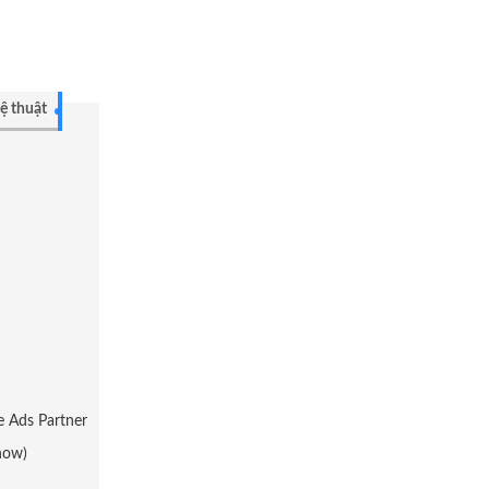
ệ thuật
e Ads Partner
now)