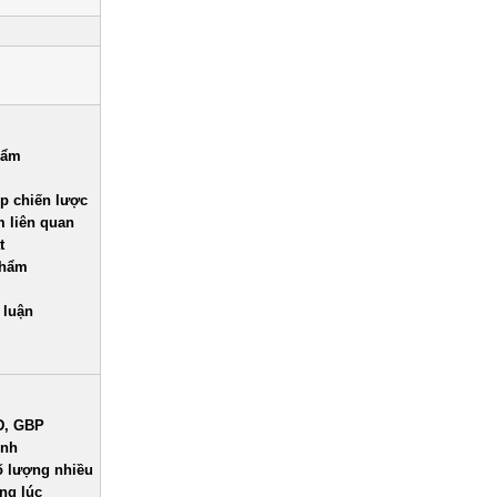
hẩm
p chiến lược
m liên quan
t
phẩm
 luận
D, GBP
ỉnh
ố lượng nhiều
ng lúc