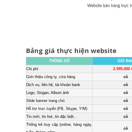
Website bán hàng trực t
Bảng giá thực hiện website
THÔNG SỐ
GÓI BẠ
Chi phí
2.995.000
Giới thiệu công ty, cửa hàng
có
Dịch vụ, liên hệ, tài khoản bank
có
Logo, Slogan, Album ảnh
có
Slide banner trang chủ
có
Hỗ trợ trực tuyến (FB, Skype, Y!M)
có
Tin mới, tin hot, tin đặc biệt...
có
Thống kê truy cập (online, hàng ngày,
có