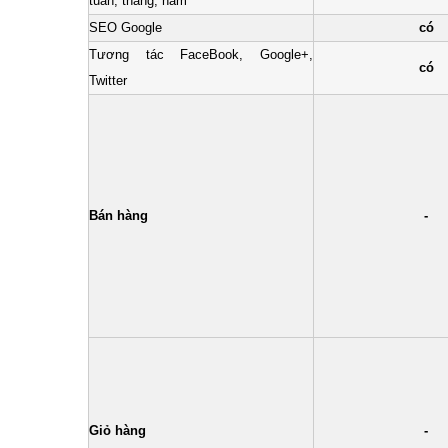
tuần, tháng, năm
SEO Google
có
Tương tác FaceBook, Google+,
có
Twitter
Bán hàng
-
Giỏ hàng
-