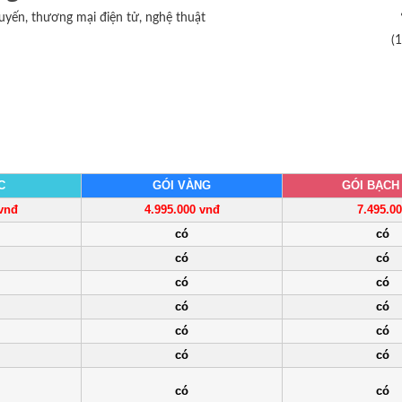
uyến, thương mại điện tử, nghệ thuật
(
C
GÓI VÀNG
GÓI BẠCH
 vnđ
4.995.000 vnđ
7.495.0
có
có
có
có
có
có
có
có
có
có
có
có
có
có