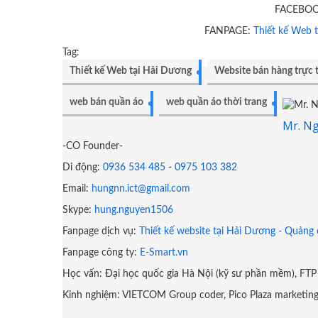
FACEBO
FANPAGE:
Thiết kế Web 
Tag:
Thiết kế Web tại Hải Dương
Website bán hàng trực 
web bán quần áo
web quần áo thời trang
Mr. N
-CO Founder-
Di động:
0936 534 485
-
0975 103 382
Email:
hungnn.ict@gmail.com
Skype:
hung.nguyen1506
Fanpage dịch vụ:
Thiết kế website tại Hải Dương - Quảng
Fanpage công ty:
E-Smart.vn
Học vấn: Đại học quốc gia Hà Nội (kỹ sư phần mềm), FTP 
Kinh nghiệm: VIETCOM Group coder, Pico Plaza marketin