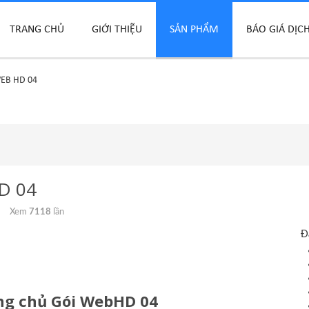
TRANG CHỦ
GIỚI THIỆU
SẢN PHẨM
BÁO GIÁ DỊC
WEB HD 04
HD 04
Xem
7118
lần
Đ
ang chủ Gói WebHD 04