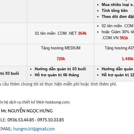
Mua nhiều loại s
Tính tổng tiền
Theo dõi đơn đặ
02 tên miền .CO
hoặc Giảm 30% tê
01 tên miền .COM .NET
264k
.COM.VN
581k
Tặng hosting MEDIUM
Tặng hosting 
720k
1.440k
Hướng dẫn quản trị 03 buổi
Hướng dẫn quản t
rị 03 buổi
Hỗ trợ quản trị 06 tháng
Hỗ trợ quản trị 1
êu cầu thêm chúng tôi sẽ thực hiện miễn phí hoặc tính thêm phí.
liên hệ dịch vụ thiết kế Web-haiduong.com:
Mr. NGUYỄN NGỌC HƯNG
LE:
0936.53.44.85 - 0975.10.33.85
EMAIL:
hungnn.ict@gmail.com