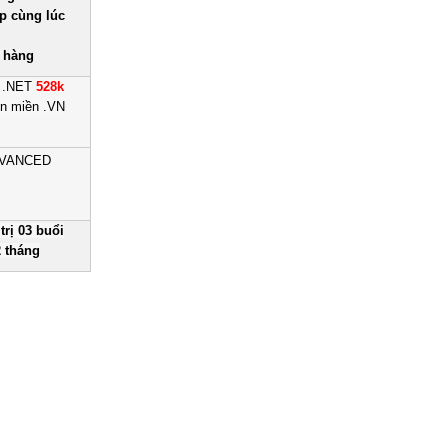
.p cùng lúc
t hàng
M .NET
528k
n miền .VN
ADVANCED
rị 03 buổi
2 tháng