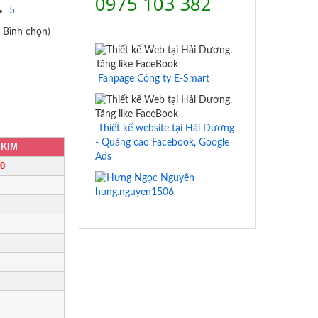
0975 103 382
5
1 Bình chọn)
Fanpage Công ty E-Smart
Thiết kế website tại Hải Dương
- Quảng cáo Facebook, Google
 KIM
Ads
00
hung.nguyen1506