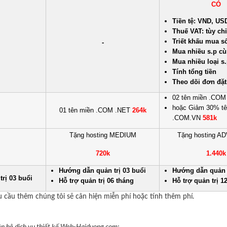
CÓ
Tiền tệ: VND, US
Thuế VAT: tùy ch
Triết khấu mua s
-
Mua nhiều s.p cù
Mua nhiều loại s
Tính tổng tiền
Theo dõi đơn đặ
02 tên miền .CO
hoặc Giảm 30% tê
01 tên miền .COM .NET
264k
.COM.VN
581k
Tặng hosting MEDIUM
Tặng hosting 
720k
1.440k
Hướng dẫn quản trị 03 buổi
Hướng dẫn quản t
rị 03 buổi
Hỗ trợ quản trị 06 tháng
Hỗ trợ quản trị 1
êu cầu thêm chúng tôi sẽ cân hiện miễn phí hoặc tính thêm phí.