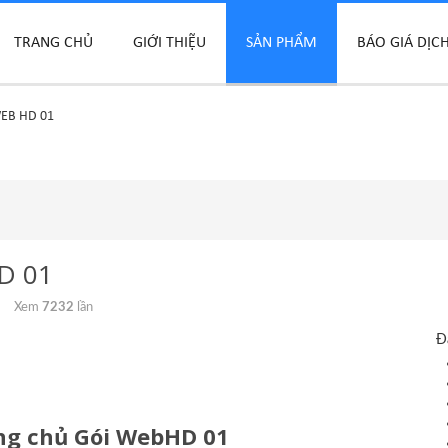
TRANG CHỦ
GIỚI THIỆU
SẢN PHẨM
BÁO GIÁ DỊC
WEB HD 01
HD 01
Xem
7232
lần
Đ
ang chủ Gói WebHD 01