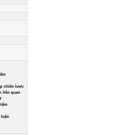
hẩm
p chiến lược
m liên quan
t
phẩm
 luận