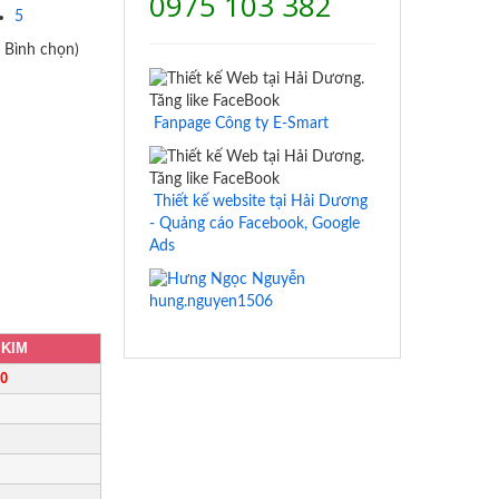
0975 103 382
5
1 Bình chọn)
Fanpage Công ty E-Smart
Thiết kế website tại Hải Dương
- Quảng cáo Facebook, Google
Ads
hung.nguyen1506
 KIM
00