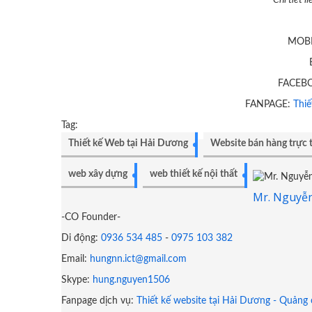
Chi tiết 
MOBI
FACEB
FANPAGE:
Thiế
Tag:
Thiết kế Web tại Hải Dương
Website bán hàng trực 
web xây dựng
web thiết kế nội thất
Mr. Nguyễ
-CO Founder-
Di động:
0936 534 485
-
0975 103 382
Email:
hungnn.ict@gmail.com
Skype:
hung.nguyen1506
Fanpage dịch vụ:
Thiết kế website tại Hải Dương - Quảng