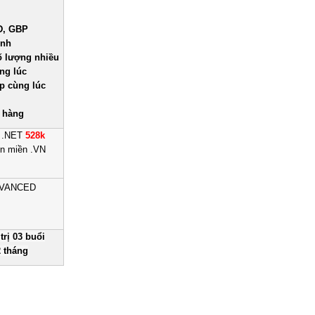
D, GBP
ỉnh
ố lượng nhiều
ng lúc
.p cùng lúc
t hàng
M .NET
528k
n miền .VN
ADVANCED
rị 03 buổi
2 tháng