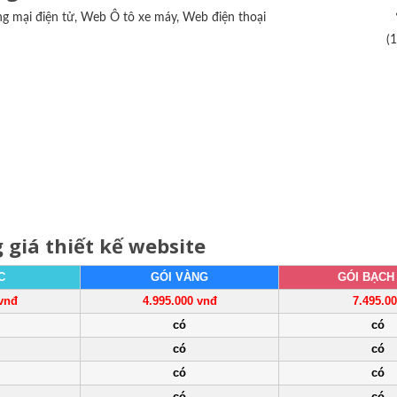
g mại điện tử, Web Ô tô xe máy, Web điện thoại
(
 giá thiết kế website
C
GÓI VÀNG
GÓI BẠCH
 vnđ
4.995.000 vnđ
7.495.0
có
có
có
có
có
có
có
có