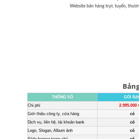
Website bán hàng trực tuyến, thươn
Bảng
THÔNG SỐ
GÓI BẠ
Chi phí
2.995.000
Giới thiệu công ty, cửa hàng
có
Dịch vụ, liên hệ, tài khoản bank
có
Logo, Slogan, Album ảnh
có
Slide banner trang chủ
có