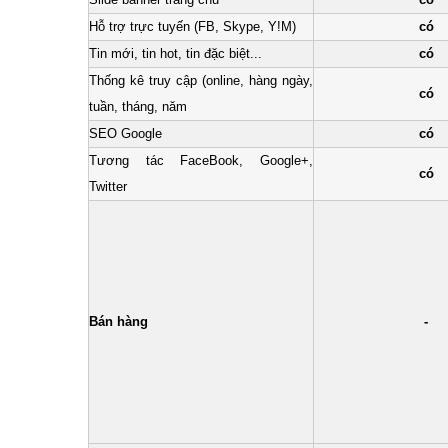
Hỗ trợ trực tuyến (FB, Skype, Y!M)
có
Tin mới, tin hot, tin đặc biệt...
có
Thống kê truy cập (online, hàng ngày,
có
tuần, tháng, năm
SEO Google
có
Tương tác FaceBook, Google+,
có
Twitter
Bán hàng
-