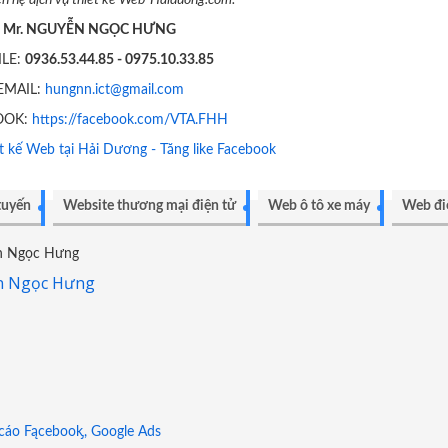
liên hệ dịch vụ thiết kế Web-Haiduong.com:
Mr. NGUYỄN NGỌC HƯNG
LE:
0936.53.44.85 - 0975.10.33.85
EMAIL:
hungnn.ict@gmail.com
OOK:
https://facebook.com/VTA.FHH
t kế Web tại Hải Dương - Tăng like Facebook
tuyến
Website thương mại điện tử
Web ô tô xe máy
Web đi
n Ngọc Hưng
 cáo Fącebooᶄ, Google Ads