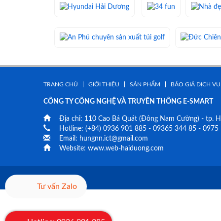
TRANG CHỦ
GIỚI THIỆU
SẢN PHẨM
BÁO GIÁ DỊCH VỤ
CÔNG TY CÔNG NGHỆ VÀ TRUYỀN THÔNG E-SMART
Địa chỉ:
110 Cao Bá Quát
(Đông Nam Cường) - tp. H
Hotline: (+84)
0936 901 885
-
09365 344 85
-
0975 
Email:
hungnn.ict@gmail.com
Website:
www.web-haiduong.com
Tư vấn Zalo