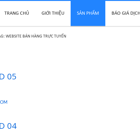
TRANG CHỦ
GIỚI THIỆU
SẢN PHẨM
BÁO GIÁ DỊC
AG: WEBSITE BÁN HÀNG TRỰC TUYẾN
HD 05
.COM
HD 04