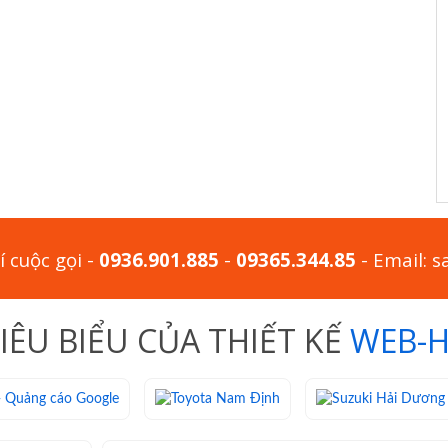
 cuộc gọi -
0936.901.885
-
09365.344.85
- Email: 
ÊU BIỂU CỦA THIẾT KẾ
WEB-