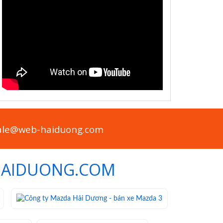
sale@web-haiduong.com
HAIDUONG.COM