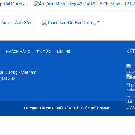
KẾT
KHÁCH HÀNG
TIN TỨC
LIÊN HỆ
ải Dương - Vietnam
103 382
- Đố
COPYRIGHT © 2014. THIẾT KẾ & PHÁT TRIỂN BỞI E-SMART