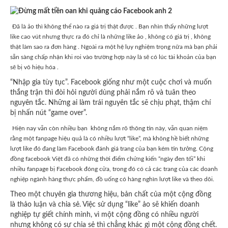
Đã là ảo thì không thể nào ra giá trị thật được . Bạn nhìn thấy những lượt
like cao vút nhưng thực ra đó chỉ là những like ảo , không có giá trị , không
thật làm sao ra đơn hàng . Ngoài ra một hệ lụy nghiệm trọng nữa mà bạn phải
sẵn sàng chấp nhận khi roi vào trường hợp này là sẽ có lúc tài khoản của bạn
sẽ bị vô hiệu hóa .
“Nhập gia tùy tục”. Facebook giống như một cuộc chơi và muốn
thắng trận thì đòi hỏi người dùng phải nắm rõ và tuân theo
nguyên tắc. Những ai làm trái nguyên tắc sẽ chịu phạt, thậm chí
bị nhấn nút “game over”.
Hiện nay vẫn còn nhiều bạn không nắm rõ thông tin này, vẫn quan niệm
rằng một fanpage hiệu quả là có nhiều lượt “like”, mà không hề biết những
lượt like đó đang làm Facebook đánh giá trang của bạn kém tin tưởng. Cộng
đồng facebook Việt đã có những thời điểm chứng kiến “ngày đen tối” khi
nhiều fanpage bị Facebook đóng cửa, trong đó có cả các trang của các doanh
nghiệp ngành hàng thực phẩm, đồ uống có hàng nghìn lượt like và theo dõi.
Theo một chuyên gia thương hiệu, bản chất của một cộng đồng
là thảo luận và chia sẻ. Việc sử dụng “like” ảo sẽ khiến doanh
nghiệp tự giết chính mình, vì một cộng đồng có nhiều người
nhưng không có sự chia sẻ thì chẳng khác gì một cộng đồng chết.