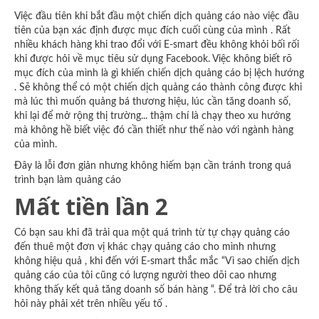
Việc đầu tiên khi bắt đầu một chiến dịch quảng cáo nào việc đầu
tiên của bạn xác định được mục đích cuối cùng của mình . Rất
nhiều khách hàng khi trao đổi với E-smart đều không khỏi bối rối
khi được hỏi về mục tiêu sử dụng Facebook. Việc không biết rõ
mục đích của mình là gì khiến chiến dịch quảng cáo bị lệch hướng
. Sẽ không thể có một chiến dịch quảng cáo thành công được khi
mà lúc thì muốn quảng bá thương hiệu, lúc cần tăng doanh số,
khi lại để mở rộng thị trường... thậm chí là chạy theo xu hướng
mà không hề biết việc đó cần thiết như thế nào với ngành hàng
của mình.
Đây là lỗi đơn giản nhưng không hiếm bạn cần tránh trong quá
trình bạn làm quảng cáo
Mất tiền lần 2
Có bạn sau khi đã trải qua một quá trình từ tự chạy quảng cáo
đến thuê một đơn vị khác chạy quảng cáo cho mình nhưng
không hiệu quả , khi đến với E-smart thắc mắc “Vì sao chiến dịch
quảng cáo của tôi cũng có lượng người theo dõi cao nhưng
không thấy kết quả tăng doanh số bán hàng “. Để trả lời cho câu
hỏi này phải xét trên nhiều yếu tố .