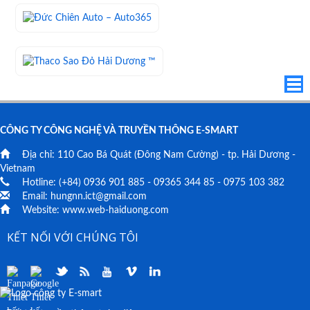
CÔNG TY CÔNG NGHỆ VÀ TRUYỀN THÔNG E-SMART
Địa chỉ:
110 Cao Bá Quát
(Đông Nam Cường) - tp. Hải Dương -
Vietnam
Hotline: (+84)
0936 901 885
-
09365 344 85
-
0975 103 382
Email:
hungnn.ict@gmail.com
Website:
www.web-haiduong.com
KẾT NỐI VỚI CHÚNG TÔI