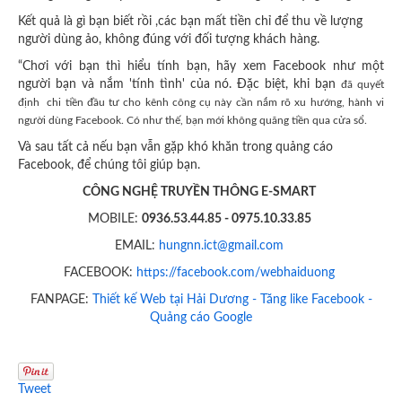
Kết quả là gì bạn biết rồi ,các bạn mất tiền chỉ để thu về lượng
người dùng ảo, không đúng với đối tượng khách hàng.
“Chơi với bạn thì hiểu tính bạn, hãy xem Facebook như một
người bạn và nắm 'tính tình' của nó. Đặc biệt, khi bạn
đã
quyết
định chi tiền đầu tư cho kênh công cụ này cần nắm rõ xu hướng, hành vi
người dùng Facebook. Có như thế, bạn mới không quăng tiền qua cửa sổ.
Và sau tất cả nếu bạn vẫn gặp khó khăn trong quảng cáo
Facebook, để chúng tôi giúp bạn.
CÔNG NGHỆ TRUYỀN THÔNG E-SMART
MOBILE:
0936.53.44.85 - 0975.10.33.85
EMAIL:
hungnn.ict@gmail.com
FACEBOOK:
https://facebook.com/webhaiduong
FANPAGE:
Thiết kế Web tại Hải Dương - Tăng like Facebook -
Quảng cáo Google
Tweet