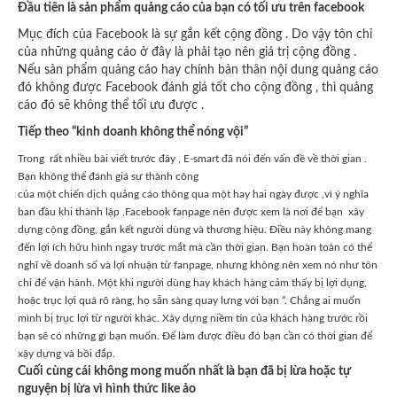
Đầu tiên là sản phẩm quảng cáo của bạn có tối ưu trên facebook
Mục đích của Facebook là sự gắn kết cộng đồng . Do vậy tôn chỉ
của những quảng cáo ở đây là phải tạo nên giá trị cộng đồng .
Nếu sản phẩm quảng cáo hay chính bản thân nội dung quảng cáo
đó không được Facebook đánh giá tốt cho cộng đồng , thì quảng
cáo đó sẽ không thể tối ưu được .
Tiếp theo “kinh doanh không thể nóng vội”
Trong rất nhiều bài viết trước đây , E-smart đã nói đến vấn đề về thời gian .
Bạn không thể đánh giá sự thành công
của
một chiến dịch quảng cáo thông qua một hay hai ngày được ,vì ý nghĩa
ban đầu khi thành lập ,Facebook fanpage nên được xem là nơi để bạn xây
dựng cộng đồng, gắn kết người dùng và thương hiệu. Điều này không mang
đến lợi ích hữu hình ngay trước mắt mà cần thời gian. Bạn hoàn toàn có thể
nghĩ về doanh số và lợi nhuận từ fanpage, nhưng không nên xem nó như tôn
chỉ để vận hành. Một khi người dùng hay khách hàng cảm thấy bị lợi dụng,
hoặc trục lợi quá rõ ràng, họ sẵn sàng quay lưng với bạn ”. Chẳng ai muốn
mình bị trục lợi từ người khác. Xây dựng niềm tin của khách hàng trước rồi
bạn sẽ có những gì bạn muốn. Để làm được điều đó bạn cần có thời gian để
xậy dựng và bồi đắp.
Cuối cùng cái không mong muốn nhất là bạn đã bị lừa hoặc tự
nguyện bị lừa vì hình thức like ảo