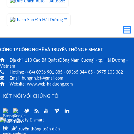
CÔNG TY CÔNG NGHỆ VÀ TRUYỀN THÔNG E-SMART
Địa chỉ:
110 Cao Bá Quát
(Đông Nam Cường) - tp. Hải Dương -
Vietnam
Hotline: (+84)
0936 901 885
-
09365 344 85
-
0975 103 382
Email:
hungnn.ict@gmail.com
Website:
www.web-haiduong.com
KẾT NỐI VỚI CHÚNG TÔI
- Đối tác truyền thông toàn diện -