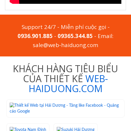
Support 24/7 - Miễn phí cuộc gọi -
0936.901.885
-
09365.344.85
- Email:
sale@web-haiduong.com
KHÁCH HÀNG TIÊU BIỂU
CỦA THIẾT KẾ
WEB-
HAIDUONG.COM