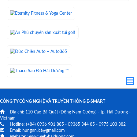
CÔNG TY CÔNG NGHỆ VÀ TRUYỀN THÔNG E-SMART
Địa chỉ:
110 Cao Bá Quát
(Đông Nam Cường) - tp. Hải Dương -
Vietnam
Hotline: (+84)
0936 901 885
-
09365 344 85
-
0975 103 382
Email:
hungnn.ict@gmail.com
Website:
www.web-haiduong.com