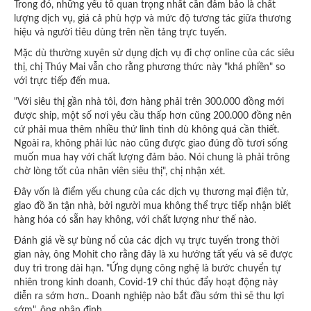
Trong đó, những yếu tố quan trọng nhất cần đảm bảo là chất
lượng dịch vụ, giá cả phù hợp và mức độ tương tác giữa thương
hiệu và người tiêu dùng trên nền tảng trực tuyến.
Mặc dù thường xuyên sử dụng dịch vụ đi chợ online của các siêu
thị, chị Thúy Mai vẫn cho rằng phương thức này "khá phiền" so
với trực tiếp đến mua.
"Với siêu thị gần nhà tôi, đơn hàng phải trên 300.000 đồng mới
được ship, một số nơi yêu cầu thấp hơn cũng 200.000 đồng nên
cứ phải mua thêm nhiều thứ linh tinh dù không quá cần thiết.
Ngoài ra, không phải lúc nào cũng được giao đúng đồ tươi sống
muốn mua hay với chất lượng đảm bảo. Nói chung là phải trông
chờ lòng tốt của nhân viên siêu thị", chị nhận xét.
Đây vốn là điểm yếu chung của các dịch vụ thương mại điện tử,
giao đồ ăn tận nhà, bởi người mua không thể trực tiếp nhận biết
hàng hóa có sẵn hay không, với chất lượng như thế nào.
Đánh giá về sự bùng nổ của các dịch vụ trực tuyến trong thời
gian này, ông Mohit cho rằng đây là xu hướng tất yếu và sẽ được
duy trì trong dài hạn. "Ứng dụng công nghệ là bước chuyển tự
nhiên trong kinh doanh, Covid-19 chỉ thúc đẩy hoạt động này
diễn ra sớm hơn.. Doanh nghiệp nào bắt đầu sớm thì sẽ thu lợi
sớm", ông nhận định.