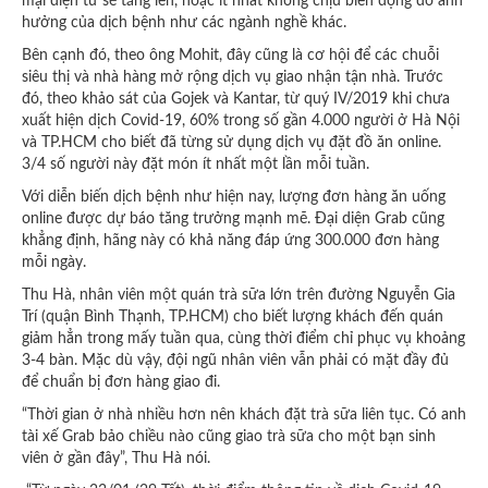
mại điện tử sẽ tăng lên, hoặc ít nhất không chịu biến động do ảnh
hưởng của dịch bệnh như các ngành nghề khác.
Bên cạnh đó, theo ông Mohit, đây cũng là cơ hội để các chuỗi
siêu thị và nhà hàng mở rộng dịch vụ giao nhận tận nhà. Trước
đó, theo khảo sát của Gojek và Kantar, từ quý IV/2019 khi chưa
xuất hiện dịch Covid-19, 60% trong số gần 4.000 người ở Hà Nội
và TP.HCM cho biết đã từng sử dụng dịch vụ đặt đồ ăn online.
3/4 số người này đặt món ít nhất một lần mỗi tuần.
Với diễn biến dịch bệnh như hiện nay, lượng đơn hàng ăn uống
online được dự báo tăng trưởng mạnh mẽ. Đại diện Grab cũng
khẳng định, hãng này có khả năng đáp ứng 300.000 đơn hàng
mỗi ngày.
Thu Hà, nhân viên một quán trà sữa lớn trên đường Nguyễn Gia
Trí (quận Bình Thạnh, TP.HCM) cho biết lượng khách đến quán
giảm hẳn trong mấy tuần qua, cùng thời điểm chỉ phục vụ khoảng
3-4 bàn. Mặc dù vậy, đội ngũ nhân viên vẫn phải có mặt đầy đủ
để chuẩn bị đơn hàng giao đi.
“Thời gian ở nhà nhiều hơn nên khách đặt trà sữa liên tục. Có anh
tài xế Grab bảo chiều nào cũng giao trà sữa cho một bạn sinh
viên ở gần đây”, Thu Hà nói.