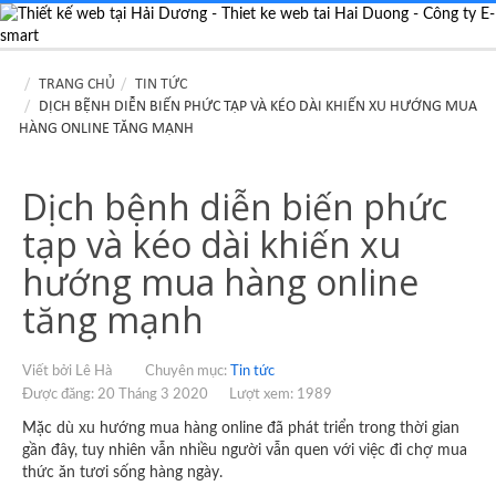
TRANG CHỦ
TIN TỨC
DỊCH BỆNH DIỄN BIẾN PHỨC TẠP VÀ KÉO DÀI KHIẾN XU HƯỚNG MUA
HÀNG ONLINE TĂNG MẠNH
Dịch bệnh diễn biến phức
tạp và kéo dài khiến xu
hướng mua hàng online
tăng mạnh
Viết bởi Lê Hà
Chuyên mục:
Tin tức
Được đăng: 20 Tháng 3 2020
Lượt xem: 1989
Mặc dù xu hướng mua hàng online đã phát triển trong thời gian
gần đây, tuy nhiên vẫn nhiều người vẫn quen với việc đi chợ mua
thức ăn tươi sống hàng ngày.