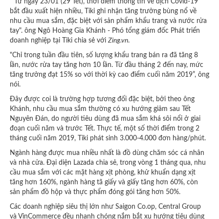
“Từ ngày 23/01 (29 Tết), thời điểm thông tin về dịch Covid-19
bắt đầu xuất hiện nhiều, Tiki ghi nhận tăng trưởng bùng nổ về
nhu cầu mua sắm, đặc biệt với sản phẩm khẩu trang và nước rửa
tay". ông Ngô Hoàng Gia Khánh - Phó tổng giám đốc Phát triển
doanh nghiệp tại Tiki chia sẻ với
Zing.vn
.
"Chỉ trong tuần đầu tiên, số lượng khẩu trang bán ra đã tăng 8
lần, nước rửa tay tăng hơn 10 lần. Từ đầu tháng 2 đến nay, mức
tăng trưởng đạt 15% so với thời kỳ cao điểm cuối năm 2019”, ông
nói.
Đây được coi là trường hợp tương đối đặc biệt, bởi theo ông
Khánh, nhu cầu mua sắm thường có xu hướng giảm sau Tết
Nguyên Đán, do người tiêu dùng đã mua sắm khá sôi nổi ở giai
đoạn cuối năm và trước Tết. Thực tế, một số thời điểm trong 2
tháng cuối năm 2019, Tiki phát sinh 3.000-4.000 đơn hàng/phút.
Ngành hàng được mua nhiều nhất là đồ dùng chăm sóc cá nhân
và nhà cửa. Đại diện Lazada chia sẻ, trong vòng 1 tháng qua, nhu
cầu mua sắm với các mặt hàng xịt phòng, khử khuẩn dạng xịt
tăng hơn 160%, ngành hàng tã giấy và giấy tăng hơn 60%, còn
sản phẩm đồ hộp và thực phẩm đóng gói tăng hơn 50%.
Các doanh nghiệp siêu thị lớn như Saigon Co.op, Central Group
và VinCommerce đều nhanh chóng nắm bắt xu hướng tiêu dùng