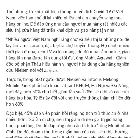
Thế nhưng, từ khi xuất hiện thông tin về dịch Covid-19 ở Việt
Nam, việc hạn chế di lại khiến nhiều chị em chuyển sang mua
hàng online. Để đáp ứng nhu cầu người mua hàng rất nhiều các
siêu thị, cửa hàng đã triển khai dịch vụ giao hàng tận nhà
"Nhiều người Việt Nam nghĩ rằng chợ và siêu thị là những nơi dễ
lây lan virus corona, đặc biệt là chợ truyền thống. Họ dành nhiều
thời gian ở nhà, xem TV và lên mạng, do đó mua sắm online, giao
hàng tận nhà được tận dụng tối đa”, ông Mohit Agrawal - Giám
đốc bộ phận Thấu hiểu hành vi người tiêu dùng của hãng nghiên
cứu Nielsen nói với
Zing.vn
.
Thực tế, trong 500 người được Nielsen và Infocus Mekong
Mobile Panel phối hợp khảo sát tại TP.HCM, Hà Nội và Đà Nẵng
mới đây, hơn 50% cho biết giảm tần suất đến siêu thị và các cửa
hàng tạp hóa. Tỷ lệ này đối với chợ truyền thống thậm chí lên đến
hơn 60%.
Đặc biệt, 45% đáp viên phản hồi rằng, họ tích trữ thức ăn ở nhà
nhiều hơn. “Số lần đi chợ, siêu thị giảm đi nên giá trị giỏ hàng
buộc phải tăng lên để đáp ứng nhu cầu tích trữ”, ông Mohit nhận
định. Do đó, doanh thu trong ngắn hạn của các siêu thị, thương