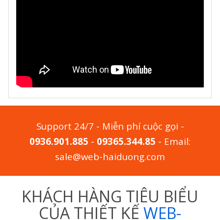
Support 24/7 - Miễn phí cuộc gọi -
0936.901.885
-
09365.344.85
- Email:
sale@web-haiduong.com
KHÁCH HÀNG TIÊU BIỂU
CỦA THIẾT KẾ
WEB-