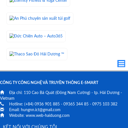
CÔNG TY CÔNG NGHỆ VÀ TRUYỀN THÔNG E-SMART
Địa chỉ:
110 Cao Bá Quát
(Đông Nam Cường) - tp. Hải Dương -
Vietnam
Hotline: (+84)
0936 901 885
-
09365 344 85
-
0975 103 382
Email:
hungnn.ict@gmail.com
Website:
www.web-haiduong.com
KẾT NỐI VỚI CHÚNG TÔI