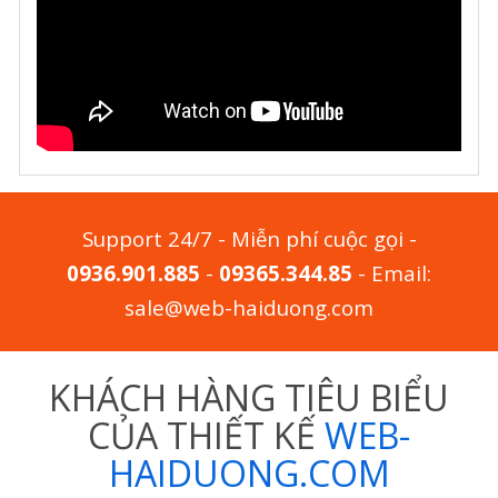
Support 24/7 - Miễn phí cuộc gọi -
0936.901.885
-
09365.344.85
- Email:
sale@web-haiduong.com
KHÁCH HÀNG TIÊU BIỂU
CỦA THIẾT KẾ
WEB-
HAIDUONG.COM