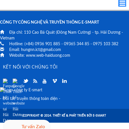
CÔNG TY CÔNG NGHỆ VÀ TRUYỀN THÔNG E-SMART
Địa chỉ:
110 Cao Bá Quát
(Đông Nam Cường) - tp. Hải Dương -
Vietnam
Hotline: (+84)
0936 901 885
-
09365 344 85
-
0975 103 382
Email:
hungnn.ict@gmail.com
Website:
www.web-haiduong.com
KẾT NỐI VỚI CHÚNG TÔI
- Đối tác truyền thông toàn diện -
COPYRIGHT © 2014. THIẾT KẾ & PHÁT TRIỂN BỞI E-SMART
Tư vấn Zalo