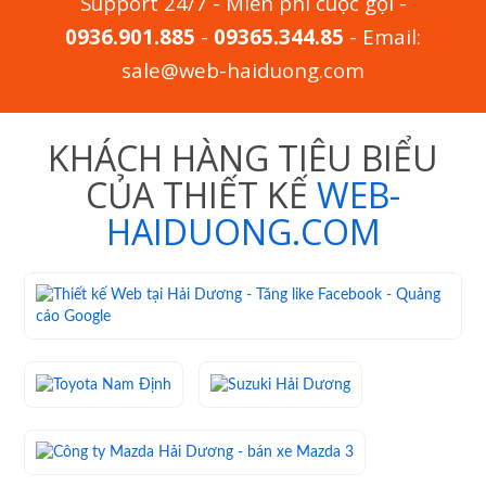
Support 24/7 - Miễn phí cuộc gọi -
0936.901.885
-
09365.344.85
- Email:
sale@web-haiduong.com
KHÁCH HÀNG TIÊU BIỂU
CỦA THIẾT KẾ
WEB-
HAIDUONG.COM