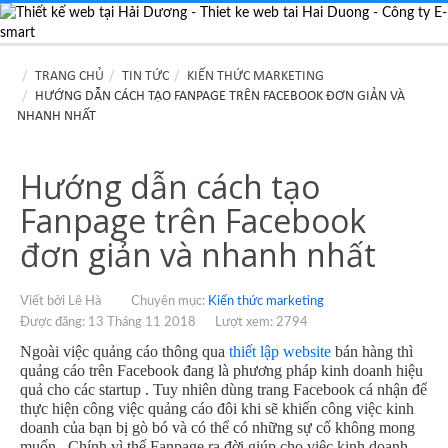
TRANG CHỦ
TIN TỨC
KIẾN THỨC MARKETING
HƯỚNG DẪN CÁCH TẠO FANPAGE TRÊN FACEBOOK ĐƠN GIẢN VÀ
NHANH NHẤT
Hướng dẫn cách tạo
Fanpage trên Facebook
đơn giản và nhanh nhất
Viết bởi Lê Hà
Chuyên mục:
Kiến thức marketing
Được đăng: 13 Tháng 11 2018
Lượt xem: 2794
Ngoài việc quảng cáo thông qua
thiết lập website
bán hàng thì
quảng cáo trên Facebook đang là phương pháp kinh doanh hiệu
quả cho các startup . Tuy nhiên dùng trang Facebook cá nhận để
thực hiện công việc quảng cáo đôi khi sẽ khiến công việc kinh
doanh của bạn bị gò bó và có thể có những sự cố không mong
muốn . Chính vì thế Fanpage ra đời giúp cho việc kinh doanh