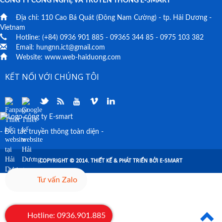
CÔNG TY CÔNG NGHỆ VÀ TRUYỀN THÔNG E-SMART
Địa chỉ:
110 Cao Bá Quát
(Đông Nam Cường) - tp. Hải Dương -
Vietnam
Hotline: (+84)
0936 901 885
-
09365 344 85
-
0975 103 382
Email:
hungnn.ict@gmail.com
Website:
www.web-haiduong.com
KẾT NỐI VỚI CHÚNG TÔI
- Đối tác truyền thông toàn diện -
COPYRIGHT © 2014. THIẾT KẾ & PHÁT TRIỂN BỞI E-SMART
Tư vấn Zalo
Hotline: 0936.901.885